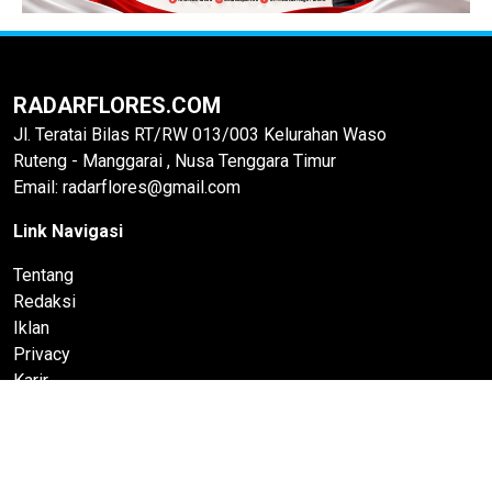
RADARFLORES.COM
Jl. Teratai Bilas RT/RW 013/003 Kelurahan Waso
Ruteng - Manggarai , Nusa Tenggara Timur
Email: radarflores@gmail.com
Link Navigasi
Tentang
Redaksi
Iklan
Privacy
Karir
Hak Jawab
Pedoman Media Siber