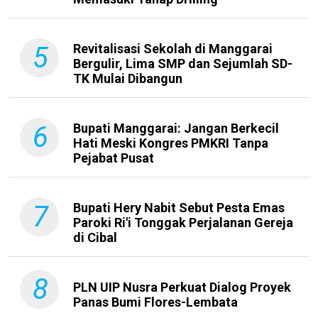
5
Revitalisasi Sekolah di Manggarai
Bergulir, Lima SMP dan Sejumlah SD-
TK Mulai Dibangun
6
Bupati Manggarai: Jangan Berkecil
Hati Meski Kongres PMKRI Tanpa
Pejabat Pusat
7
Bupati Hery Nabit Sebut Pesta Emas
Paroki Ri'i Tonggak Perjalanan Gereja
di Cibal
8
PLN UIP Nusra Perkuat Dialog Proyek
Panas Bumi Flores-Lembata