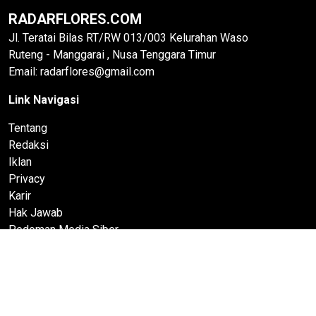
RADARFLORES.COM
Jl. Teratai Bilas RT/RW 013/003 Kelurahan Waso
Ruteng - Manggarai , Nusa Tenggara Timur
Email: radarflores@gmail.com
Link Navigasi
Tentang
Redaksi
Iklan
Privacy
Karir
Hak Jawab
Pedoman Media Siber
© 2022 RadarFlores.com All rights reserved
Bagian dari PT Timurise Jaringan Mediatama | Media Berita
Nasional & Daerah.