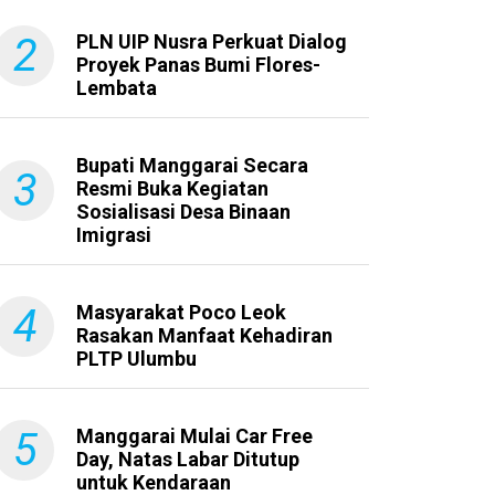
2
PLN UIP Nusra Perkuat Dialog
Proyek Panas Bumi Flores-
Lembata
Bupati Manggarai Secara
3
Resmi Buka Kegiatan
Sosialisasi Desa Binaan
Imigrasi
4
Masyarakat Poco Leok
Rasakan Manfaat Kehadiran
PLTP Ulumbu
5
Manggarai Mulai Car Free
Day, Natas Labar Ditutup
untuk Kendaraan